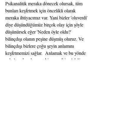
Psikanalitik meraka dönecek olursak, tüm 
bunları keşfetmek için öncelikli olarak 
meraka ihtiyacımız var. Yani bizler 'oluverdi' 
diye düşündüğümüz birçok olay için şöyle 
düşünürsek eğer 'Neden öyle oldu?' 
bilinçdışı olanın peşine düşmüş oluruz. Ve 
bilinçdışı bizlere çoğu şeyin anlamını 
keşfetmemizi sağlar.  Anlamak ve bu yönde 
çabalamak çok soyut bir şey gibi gelebilir 
bizlere bu yüzdendir ki günümüzde daha 
davranış değişimini hedefleyen ve kısa süreli 
teknikler popüler. Ama şunu hatırlatmakta 
fayda var ki anlamlandırılmamış bir süreç 
her zaman eksik kalacaktır. Bu yüzden 
terapide hastayı merak, keşif ve derinleşme 
sürecine hazırlamalıyız. Bu sayede hastanın 
hem kendi ruhsal sürecine hem de gündelik 
hayata bakışında önemli bir katkı sağlamış 
olacağız. 